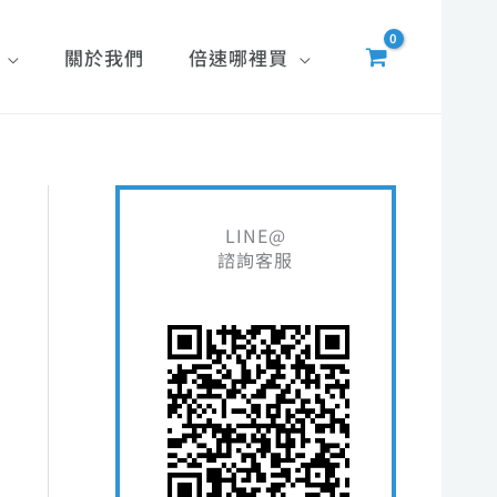
關於我們
倍速哪裡買
搜
LINE@
尋
諮詢客服
關
鍵
字
: