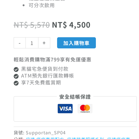
格：
格：
梨
可分次飲用
綜
合
NT$ 5,570。
NT$ 4,500。
NT$
5,570
NT$
4,500
口
味
24
-
+
加入購物車
罐
【僅
宅
輕鬆消費購物滿799享有免運優惠
配】
黑貓宅急便貨到付款
數
ATM預先銀行匯款轉帳
量
享7天免費鑑賞期
安全結帳保證
貨號:
Supportan_SP04