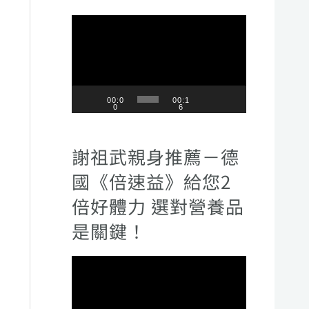
視
訊
播
放
00:0
00:1
0
6
器
謝祖武親身推薦－德
國《倍速益》給您2
倍好體力 選對營養品
是關鍵！
視
訊