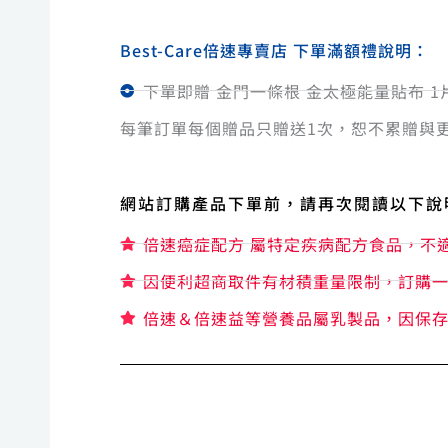
Best-Care倍速專賣店 下單滿額禮說明：
下單即贈 金門一條根 金太極能量貼布 1
每筆訂單每個贈品只贈送1次，恕不累贈與
網站訂購產品下單前，請再次閱讀以下說
倍速癌症配方 屬特定疾病配方食品，不
因便利超商取件有材積重量限制，訂購一
倍速＆倍速益等營養品屬乳製品，因保