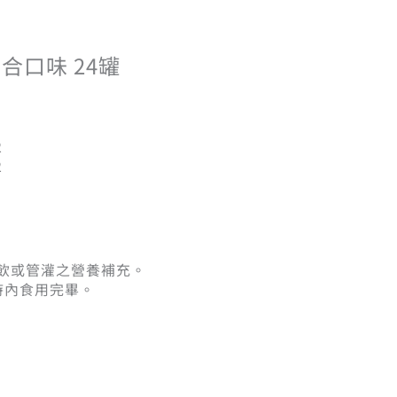
合口味 24罐
2
2
口飲或管灌之營養補充。
時內食用完畢。