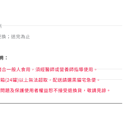
片
更換；送完為止
明：
適合一般人食用，須經醫師或營養師指導使用。
箱(24罐)以上無法超取，配送請選黑貓宅急便。
存問題及保護使用者權益恕不接受退換貨，敬請見諒。