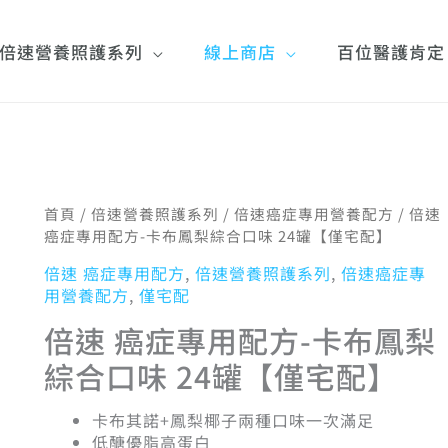
倍速營養照護系列
線上商店
百位醫護肯定
倍
首頁
/
倍速營養照護系列
/
倍速癌症專用營養配方
/ 倍速
原
目
速
癌症專用配方-卡布鳳梨綜合口味 24罐【僅宅配】
癌
倍速 癌症專用配方
,
倍速營養照護系列
,
倍速癌症專
症
用營養配方
,
僅宅配
專
始
前
用
倍速 癌症專用配方-卡布鳳梨
配
綜合口味 24罐【僅宅配】
方-
價
價
卡
布
卡布其諾+鳳梨椰子兩種口味一次滿足
鳳
低醣優脂高蛋白