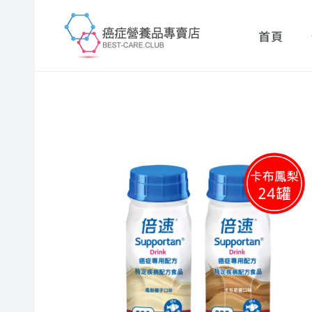
跳
至
首頁
主
要
內
容