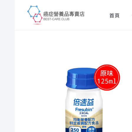
跳
至
首頁
主
要
內
容