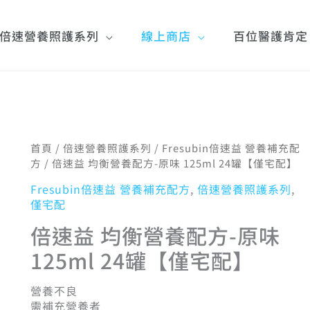
倍速營養照護系列
線上商店
百位醫護肯定
倍
首頁
/
倍速營養照護系列
/
Fresubin倍速益 營養補充配
原
目
速
方
/ 倍速益 均衡營養配方-原味 125ml 24罐【僅宅配】
益
Fresubin倍速益 營養補充配方
,
倍速營養照護系列
,
均
僅宅配
衡
始
前
營
倍速益 均衡營養配方-原味
養
125ml 24罐【僅宅配】
配
價
價
方-
原
營養不良
味
需補充營養者