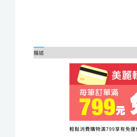
描述
額外資訊
輕鬆消費購物滿799享有免運