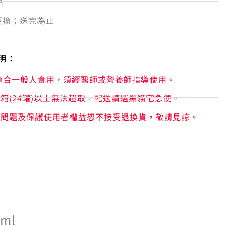
片
更換；送完為止
明：
適合一般人食用，須經醫師或營養師指導使用。
箱(24罐)以上無法超取，配送請選黑貓宅急便。
存問題及保護使用者權益恕不接受退換貨，敬請見諒。
ml