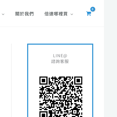
關於我們
倍速哪裡買
搜
LINE@
尋
諮詢客服
關
鍵
字
: