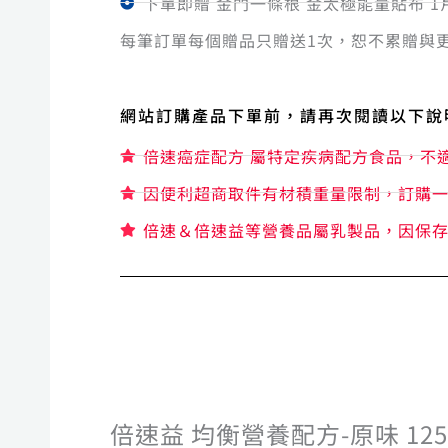
下單即贈 金門一條根 金太極能量貼布 1
每筆訂單每個贈品只贈送1次，恕不累贈與
網站訂購產品下單前，請再次閱讀以下說
倍速癌症配方 屬特定疾病配方食品，不
因便利超商取件有材積重量限制，訂購一
倍速＆倍速益等營養品屬乳製品，因保
倍速益 均衡營養配方-原味 125