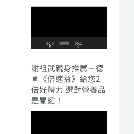
視
訊
播
放
00:0
00:1
0
6
器
謝祖武親身推薦－德
國《倍速益》給您2
倍好體力 選對營養品
是關鍵！
視
訊