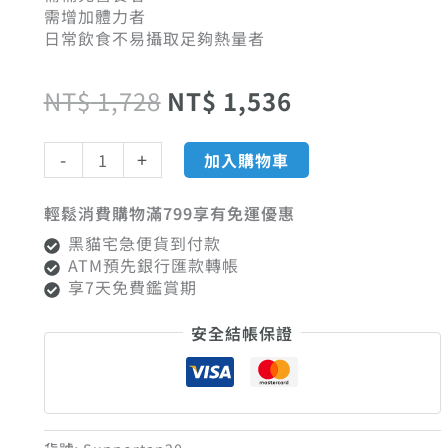
格：
格：
125ml
需增加體力者
24
日常飲食不易攝取足夠熱量者
罐
NT$ 1,728。
NT$ 1,536。
【僅
NT$
1,728
NT$
1,536
宅
配】
數
-
+
加入購物車
量
輕鬆消費購物滿799享有免運優惠
黑貓宅急便貨到付款
ATM預先銀行匯款轉帳
享7天免費鑑賞期
安全結帳保證