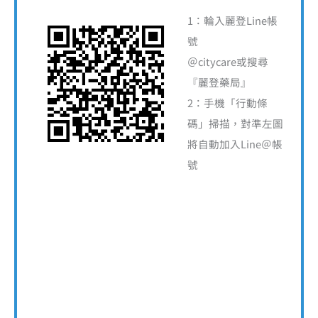
字
1：輪入麗登Line帳
:
號
＠citycare或搜尋
『麗登藥局』
2：手機「行動條
碼」掃描，對準左圖
將自動加入Line＠帳
號
營業服務時間
平日上班時間
週一～週五 10:00～22:00
例假日上班時間