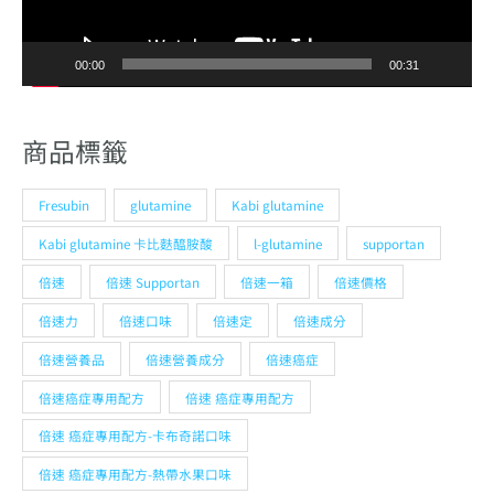
商品標籤
Fresubin
glutamine
Kabi glutamine
Kabi glutamine 卡比麩醯胺酸
l-glutamine
supportan
倍速
倍速 Supportan
倍速一箱
倍速價格
倍速力
倍速口味
倍速定
倍速成分
倍速營養品
倍速營養成分
倍速癌症
倍速癌症專用配方
倍速 癌症專用配方
倍速 癌症專用配方-卡布奇諾口味
倍速 癌症專用配方-熱帶水果口味
倍速 癌症專用配方-鳳梨椰子口味
倍速益
倍速評價
倍速麩醯胺
卡布奇諾
卡布奇諾口味
卡比麩醯胺酸