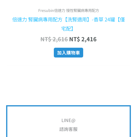
Fresubin倍速力 慢性腎臟病專用配方
倍速力 腎臟病專用配方【洗腎適用】-香草 24罐【僅
宅配】
NT$
2,616
NT$
2,416
加入購物車
搜
尋
LINE@
關
諮詢客服
鍵