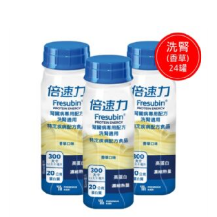
原
目
始
前
價
價
格：
格：
NT$ 2,616。
NT$ 2,416。