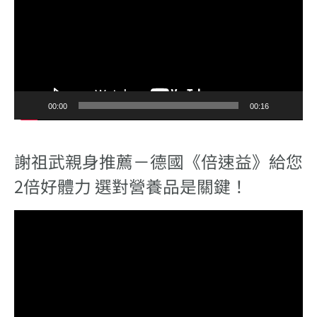
00:00
00:16
謝祖武親身推薦－德國《倍速益》給您
2倍好體力 選對營養品是關鍵！
視
訊
播
放
器
00:00
00:31