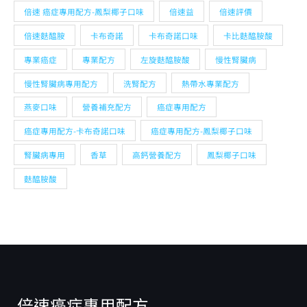
專業癌症
專業配方
左旋麩醯胺酸
慢性腎臟病
慢性腎臟病專用配方
洗腎配方
熱帶水專業配方
燕麥口味
營養補充配方
癌症專用配方
癌症專用配方-卡布奇諾口味
癌症專用配方-鳳梨椰子口味
腎臟病專用
香草
高鈣營養配方
鳳梨椰子口味
麩醯胺酸
倍速癌症專用配方
低醣、優脂、高蛋白，攝取足夠蛋白質避免癌友肌肉耗損，
富含Omega3脂肪酸的魚油等好油，減少骨骼肌肉耗損，喝