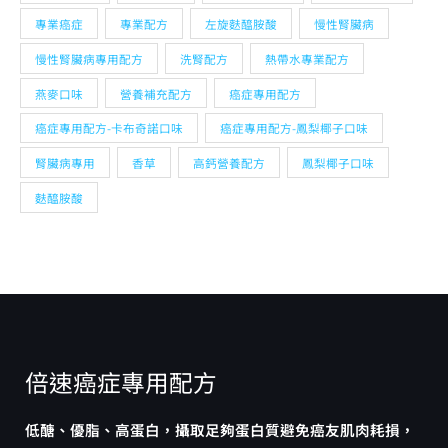
專業癌症
專業配方
左旋麩醯胺酸
慢性腎臟病
慢性腎臟病專用配方
洗腎配方
熱帶水專業配方
燕麥口味
營養補充配方
癌症專用配方
癌症專用配方-卡布奇諾口味
癌症專用配方-鳳梨椰子口味
腎臟病專用
香草
高鈣營養配方
鳳梨椰子口味
麩醯胺酸
倍速癌症專用配方
低醣、優脂、高蛋白，攝取足夠蛋白質避免癌友肌肉耗損，