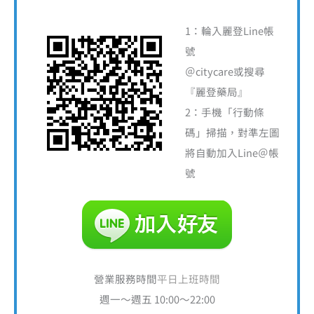
鍵
字
1：輪入麗登Line帳
:
號
＠citycare或搜尋
『麗登藥局』
2：手機「行動條
碼」掃描，對準左圖
將自動加入Line＠帳
號
營業服務時間
平日上班時間
週一～週五 10:00～22:00