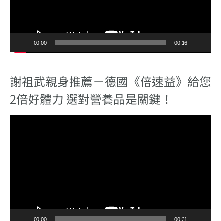
器
00:00
00:16
謝祖武親身推薦－德國《倍速益》給您
2倍好體力 選對營養品是關鍵！
視
訊
播
放
器
00:00
00:31