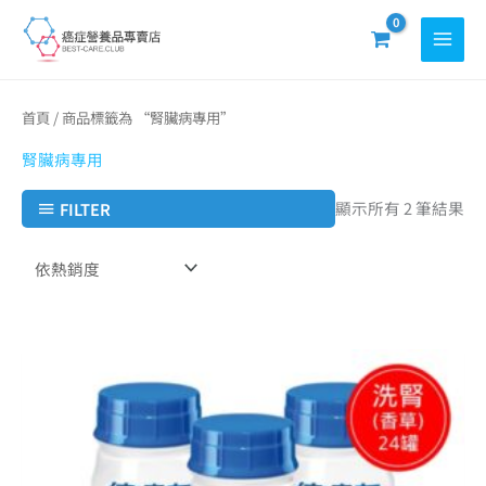
跳
至
主
要
依
首頁
/ 商品標籤為 “腎臟病專用”
熱
內
銷
度
腎臟病專用
容
排
序
顯示所有 2 筆結果
FILTER
原
目
始
前
價
價
格：
格：
NT$ 2,616。
NT$ 2,416。