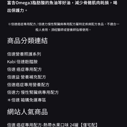
富含Omega3脂肪酸的魚油等好油，減少骨骼肌肉耗損，喝
出保護力。
※倍速癌症專用配方 / 倍速力慢性腎臟病專用配方屬特定疾病配方食品，不適合一
般人食用，須經醫師或營養師指導使用。
商品分類連結
倍速營養照護系列
Kabi 倍速麩醯胺
倍速 癌症專用配方
倍速益 營養補充配方
倍速癌症專用營養配方
倍速力 慢性腎臟病專用配方
＊倍速 箱購免運專區
網站人氣商品
倍速 癌症專用配方-熱帶水果口味 24罐【僅宅配】