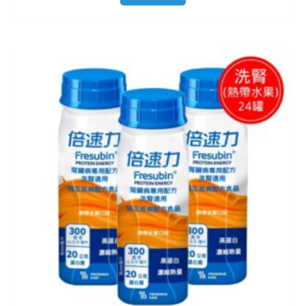
原
目
始
前
價
價
格：
格：
NT$ 2,616。
NT$ 2,416。