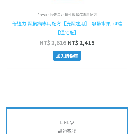
Fresubin倍速力 慢性腎臟病專用配方
倍速力 腎臟病專用配方【洗腎適用】-熱帶水果 24罐
【僅宅配】
NT$
2,616
NT$
2,416
加入購物車
搜
尋
LINE@
關
諮詢客服