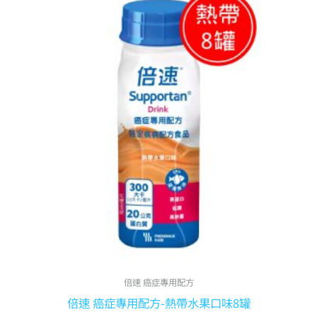
始
前
產
價
價
品
格：
格：
有
NT$ 1,880。
NT$ 1,600。
多
種
款
式。
可
在
產
品
頁
面
選
擇
倍速 癌症專用配方
選
倍速 癌症專用配方-熱帶水果口味8罐
項