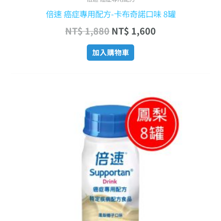
倍速 癌症專用配方-卡布奇諾口味 8罐
NT$
1,880
NT$
1,600
加入購物車
原
目
始
前
價
價
格：
格：
NT$ 1,880。
NT$ 1,600。