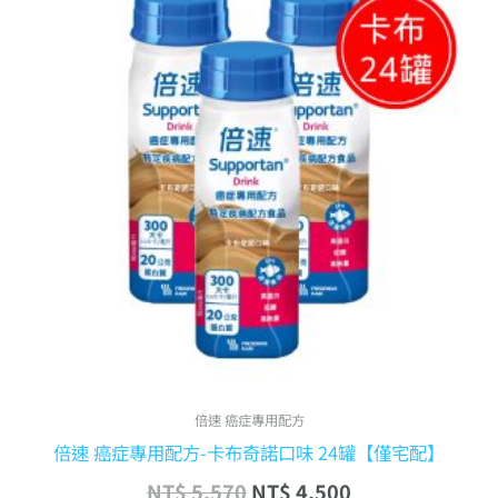
價
價
格：
格：
NT$ 5,570。
NT$ 4,500。
倍速 癌症專用配方
倍速 癌症專用配方-卡布奇諾口味 24罐【僅宅配】
NT$
5,570
NT$
4,500