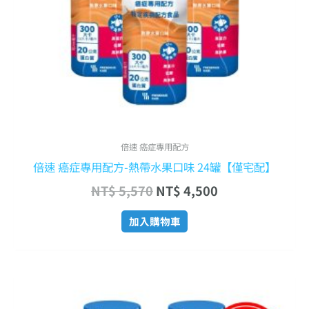
倍速 癌症專用配方
倍速 癌症專用配方-熱帶水果口味 24罐【僅宅配】
NT$
5,570
NT$
4,500
加入購物車
原
目
始
前