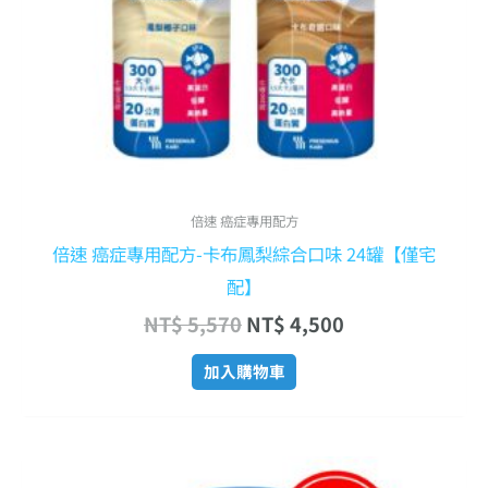
倍速 癌症專用配方
倍速 癌症專用配方-卡布鳳梨綜合口味 24罐【僅宅
配】
NT$
5,570
NT$
4,500
加入購物車
原
目
此