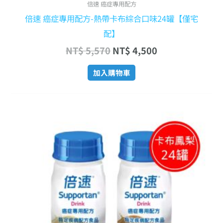
倍速 癌症專用配方
倍速 癌症專用配方-熱帶卡布綜合口味24罐【僅宅
配】
NT$
5,570
NT$
4,500
加入購物車
原
目
始
前
價
價
格：
格：
NT$ 5,570。
NT$ 4,500。