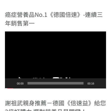
癌症營養品No.1《德國倍速》-連續三
年銷售第一
視
訊
播
放
器
00:00
00:16
謝祖武親身推薦－德國《倍速益》給您