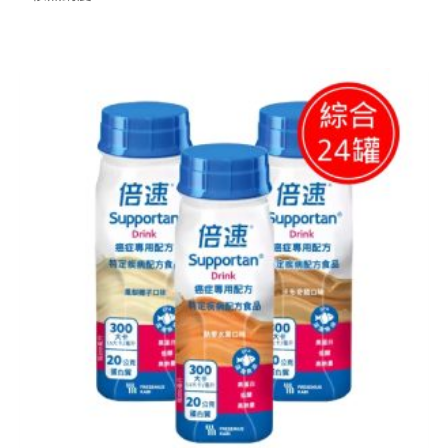
原
目
始
前
價
價
格：
格：
NT$ 5,570。
NT$ 4,500。