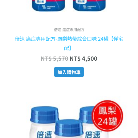
倍速 癌症專用配方
倍速 癌症專用配方-鳳梨熱帶綜合口味 24罐【僅宅
配】
NT$
5,570
NT$
4,500
加入購物車
原
目
始
前
價
價
格：
格：
NT$ 5,570。
NT$ 4,500。