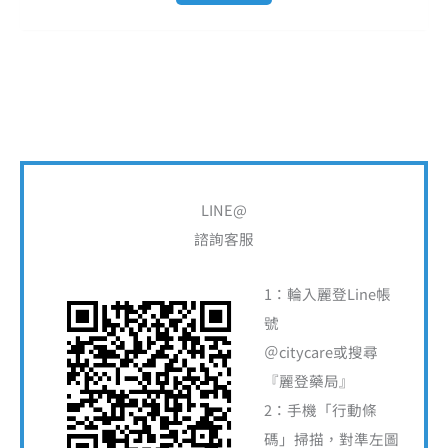
搜
尋
LINE@
關
諮詢客服
鍵
字
1：輪入麗登Line帳
:
號
＠citycare或搜尋
『麗登藥局』
2：手機「行動條
碼」掃描，對準左圖