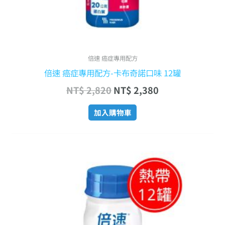
倍速 癌症專用配方
倍速 癌症專用配方-卡布奇諾口味 12罐
NT$
2,820
NT$
2,380
加入購物車
原
目
始
前
價
價
格：
格：
NT$ 2,820。
NT$ 2,380。