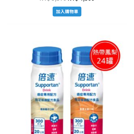
加入購物車
原
目
始
前
價
價
格：
格：
NT$ 5,570。
NT$ 4,500。