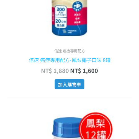
倍速 癌症專用配方
倍速 癌症專用配方-鳳梨椰子口味 8罐
NT$
1,880
NT$
1,600
加入購物車
原
目
始
前
價
價
格：
格：