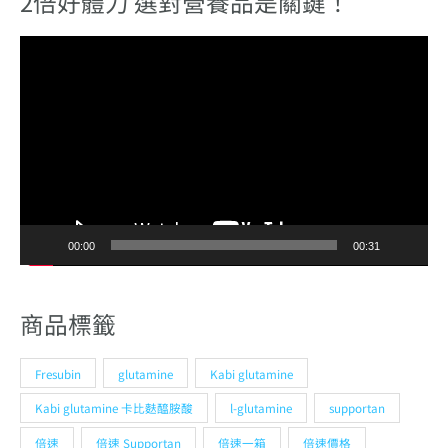
2倍好體力 選對營養品是關鍵！
視
訊
播
放
器
00:00
00:31
商品標籤
Fresubin
glutamine
Kabi glutamine
Kabi glutamine 卡比麩醯胺酸
l-glutamine
supportan
倍速
倍速 Supportan
倍速一箱
倍速價格