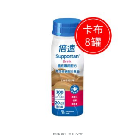
原
目
始
前
價
價
格：
格：
NT$ 1,880。
NT$ 1,600。
倍速 癌症專用配方