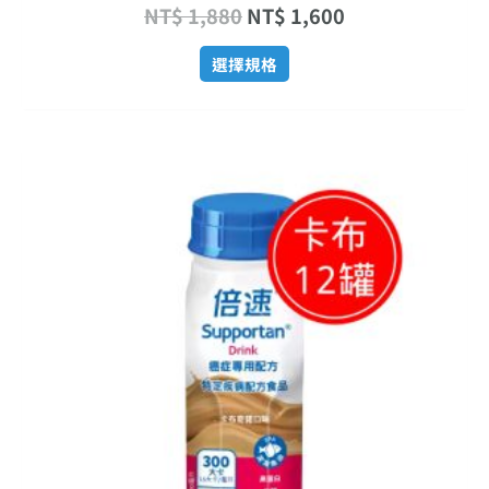
NT$
1,880
NT$
1,600
選擇規格
原
目
始
前
價
價
格：
格：
NT$ 2,820。
NT$ 2,380。