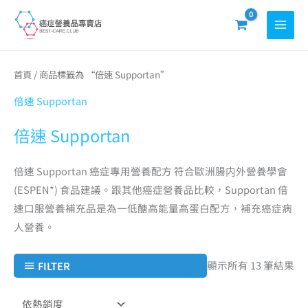
跳
至
主
要
依
首頁
/ 商品標籤為 “倍速 Supportan”
熱
內
銷
度
倍速 Supportan
容
排
序
倍速
Supportan
倍速 Supportan 癌症專用營養配方 符合歐洲腸内外營養學會
(ESPEN*) 食品建議。跟其他癌症營養品比較，Supportan 倍
速口服營養補充品是為一低醣高能量高蛋白配方，補充癌症病
人營養。
顯示所有 13 筆結果
FILTER