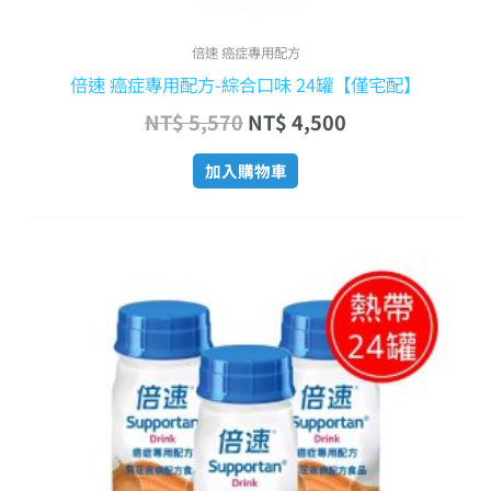
倍速 癌症專用配方
倍速 癌症專用配方-綜合口味 24罐【僅宅配】
NT$
5,570
NT$
4,500
加入購物車
原
目
始
前
價
價
格：
格：
NT$ 5,570。
NT$ 4,500。