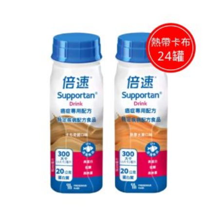
原
目
始
前
價
價
格：
格：
NT$ 5,570。
NT$ 4,500。