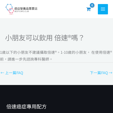
跳
至
主
要
內
小朋友可以飲用 倍速®嗎？
容
1歲以下的小朋友不建議攝取倍速®。1-10歲的小朋友， 在使用倍速®
前，請進一步先諮詢專科醫師。
←
上一篇FAQ
下一篇FAQ
→
倍速癌症專用配方