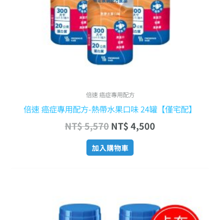
倍速 癌症專用配方
倍速 癌症專用配方-熱帶水果口味 24罐【僅宅配】
NT$
5,570
NT$
4,500
加入購物車
原
目
始
前
價
價