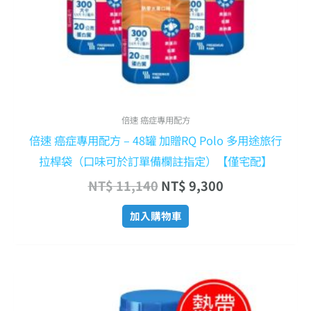
倍速 癌症專用配方
倍速 癌症專用配方 – 48罐 加贈RQ Polo 多用途旅行
拉桿袋（口味可於訂單備欄註指定）【僅宅配】
NT$
11,140
NT$
9,300
加入購物車
原
目
此
始
前
產
價
價