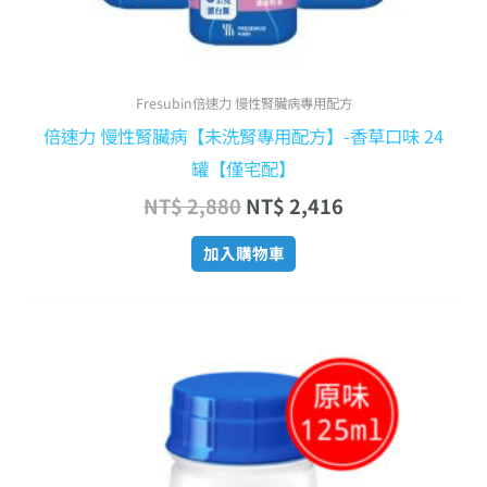
Fresubin倍速力 慢性腎臟病專用配方
倍速力 慢性腎臟病【未洗腎專用配方】-香草口味 24
罐【僅宅配】
NT$
2,880
NT$
2,416
加入購物車
原
目
始
前
價
價
格：
格：
NT$ 1,728。
NT$ 1,536。