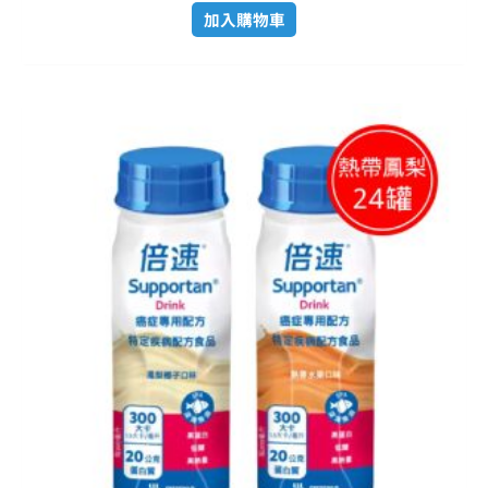
加入購物車
原
目
始
前
價
價
格：
格：
NT$ 5,570。
NT$ 4,500。