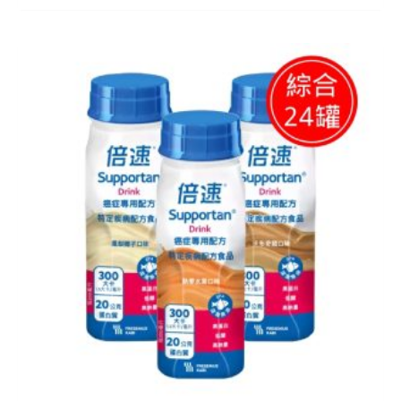
原
目
始
前
價
價
格：
格：
NT$ 5,570。
NT$ 4,500。