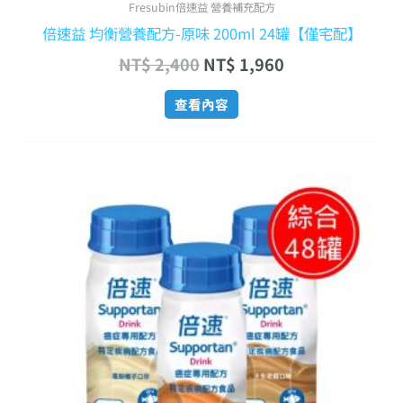
Fresubin倍速益 營養補充配方
倍速益 均衡營養配方-原味 200ml 24罐【僅宅配】
NT$
2,400
NT$
1,960
查看內容
原
目
始
前
價
價
格：
格：
NT$ 11,140。
NT$ 9,300。