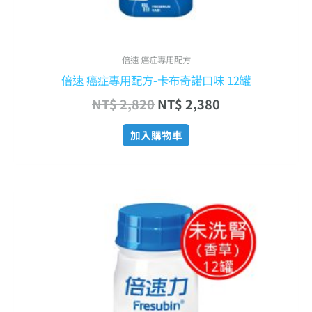
倍速 癌症專用配方
倍速 癌症專用配方-卡布奇諾口味 12罐
NT$
2,820
NT$
2,380
加入購物車
原
目
始
前
價
價
格：
格：
NT$ 1,440。
NT$ 1,300。