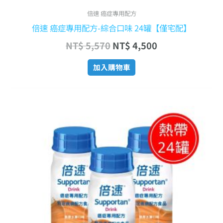
倍速 癌症專用配方
倍速 癌症專用配方-綜合口味 24罐【僅宅配】
NT$
5,570
NT$
4,500
加入購物車
原
目
始
前
價
價
格：
格：
NT$ 5,570。
NT$ 4,500。