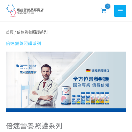
跳
至
主
要
依
首頁
/ 倍速營養照護系列
熱
內
銷
度
倍速營養照護系列
容
排
序
倍速營養照護系列