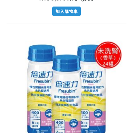
加入購物車
原
目
始
前
價
價
格：
格：
NT$ 2,880。
NT$ 2,416。