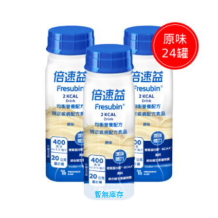
原
目
始
前
價
價
格：
格：
NT$ 2,400。
NT$ 1,960。
暫無庫存