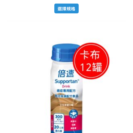
選擇規格
原
目
始
前
價
價
格：
格：
NT$ 2,820。
NT$ 2,380。