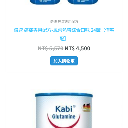
倍速 癌症專用配方
倍速 癌症專用配方-鳳梨熱帶綜合口味 24罐【僅宅
配】
NT$
5,570
NT$
4,500
加入購物車
原
目
始
前
價
價
格：
格：
NT$ 2,850。
NT$ 1,800。