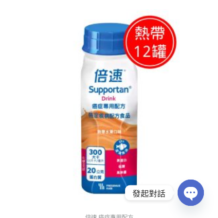
原
目
始
前
價
價
格：
格：
NT$ 2,820。
NT$ 2,380。
發起對話
OPEN
CHATY
倍速 癌症專用配方