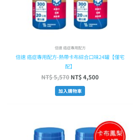
倍速 癌症專用配方
倍速 癌症專用配方-熱帶卡布綜合口味24罐【僅宅
配】
NT$
5,570
NT$
4,500
加入購物車
原
目
始
前
價
價
格：
格：