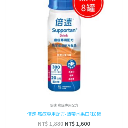
品
格：
格：
有
NT$ 1,880。
NT$ 1,600。
多
種
款
式。
可
在
產
品
頁
面
選
擇
倍速 癌症專用配方
選
倍速 癌症專用配方-熱帶水果口味8罐
項
NT$
1,880
NT$
1,600