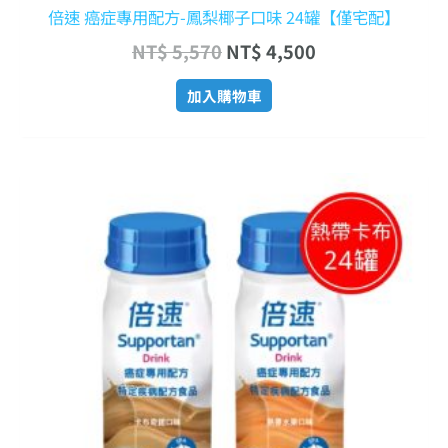
倍速 癌症專用配方-鳳梨椰子口味 24罐【僅宅配】
NT$
5,570
NT$
4,500
加入購物車
原
目
始
前
價
價
格：
格：
NT$ 5,570。
NT$ 4,500。