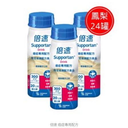
原
目
始
前
價
價
格：
格：
NT$ 5,570。
NT$ 4,500。
倍速 癌症專用配方