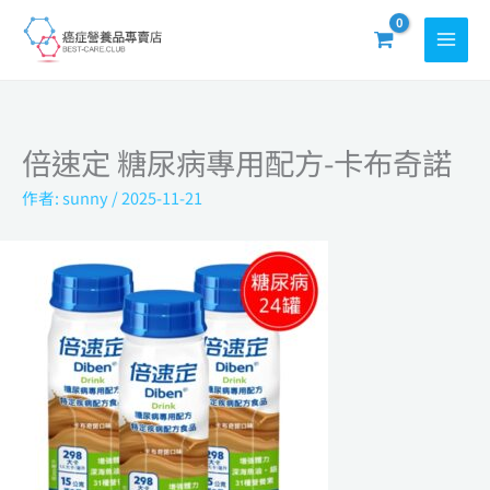
跳
至
主
要
內
倍速定 糖尿病專用配方-卡布奇諾
容
作者:
sunny
/
2025-11-21