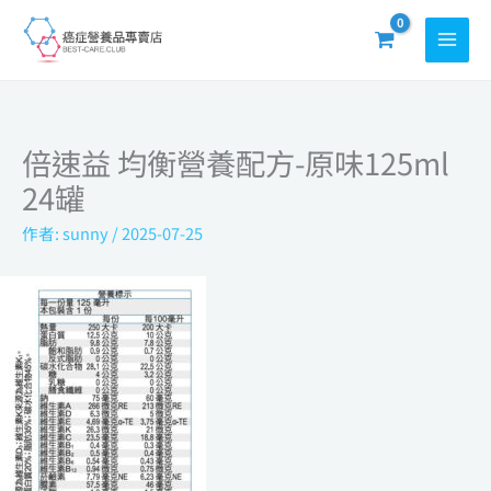
跳
至
主
要
內
倍速益 均衡營養配方-原味125ml
容
24罐
作者:
sunny
/
2025-07-25