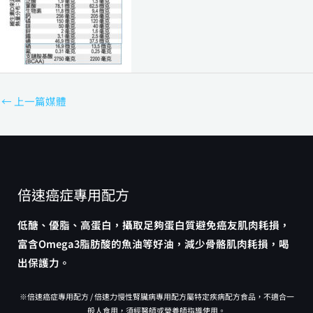
←
上一篇媒體
倍速癌症專用配方
低醣、優脂、高蛋白，攝取足夠蛋白質避免癌友肌肉耗損，
富含Omega3脂肪酸的魚油等好油，減少骨骼肌肉耗損，喝
出保護力。
※倍速癌症專用配方 / 倍速力慢性腎臟病專用配方屬特定疾病配方食品，不適合一
般人食用，須經醫師或營養師指導使用。