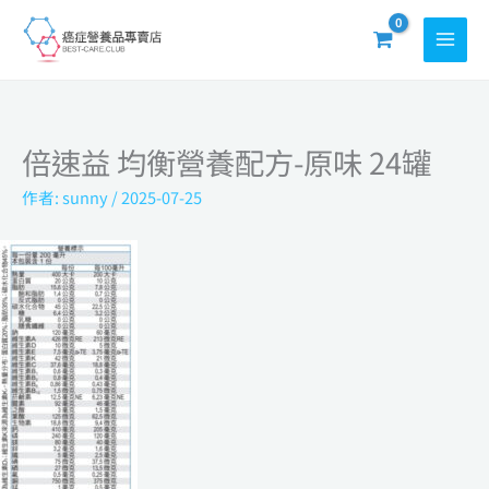
跳
至
主
要
內
倍速益 均衡營養配方-原味 24罐
容
作者:
sunny
/
2025-07-25