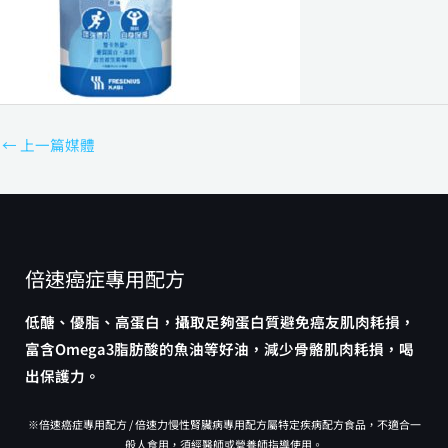
←
上一篇媒體
倍速癌症專用配方
低醣、優脂、高蛋白，攝取足夠蛋白質避免癌友肌肉耗損，
富含Omega3脂肪酸的魚油等好油，減少骨骼肌肉耗損，喝
出保護力。
※倍速癌症專用配方 / 倍速力慢性腎臟病專用配方屬特定疾病配方食品，不適合一
般人食用，須經醫師或營養師指導使用。