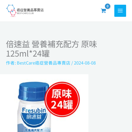
跳
至
主
要
內
倍速益 營養補充配方 原味
容
125ml*24罐
作者:
BestCare癌症營養品專賣店
/
2024-08-08