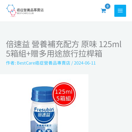
跳
至
主
要
內
倍速益 營養補充配方 原味 125ml
容
5箱組+贈多用途旅行拉桿箱
作者:
BestCare癌症營養品專賣店
/
2024-06-11