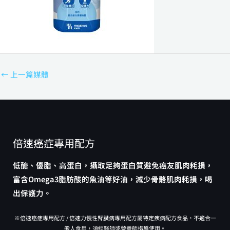
←
上一篇媒體
倍速癌症專用配方
低醣、優脂、高蛋白，攝取足夠蛋白質避免癌友肌肉耗損，
富含Omega3脂肪酸的魚油等好油，減少骨骼肌肉耗損，喝
出保護力。
※倍速癌症專用配方 / 倍速力慢性腎臟病專用配方屬特定疾病配方食品，不適合一
般人食用，須經醫師或營養師指導使用。