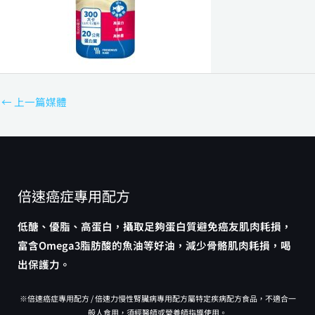
←
上一篇媒體
倍速癌症專用配方
低醣、優脂、高蛋白，攝取足夠蛋白質避免癌友肌肉耗損，
富含Omega3脂肪酸的魚油等好油，減少骨骼肌肉耗損，喝
出保護力。
※倍速癌症專用配方 / 倍速力慢性腎臟病專用配方屬特定疾病配方食品，不適合一
般人食用，須經醫師或營養師指導使用。