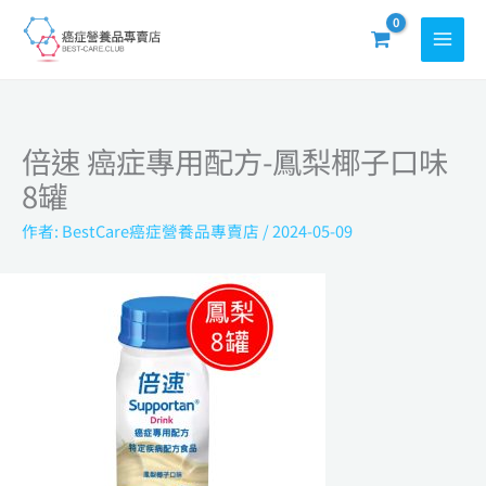
跳
至
主
要
內
倍速 癌症專用配方-鳳梨椰子口味
容
8罐
作者:
BestCare癌症營養品專賣店
/
2024-05-09