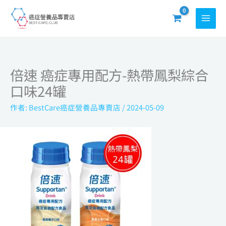
跳
至
主
要
內
倍速 癌症專用配方-熱帶鳳梨綜合
容
口味24罐
作者:
BestCare癌症營養品專賣店
/
2024-05-09