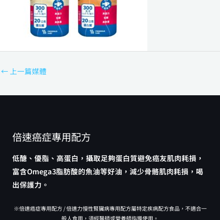
←
上一篇媒體
倍速癌症專用配方
低醣、優脂、高蛋白，攝取足夠蛋白質避免癌友肌肉耗損，
富含Omega3脂肪酸的魚油等好油，減少骨骼肌肉耗損，喝
出保護力。
※倍速癌症專用配方 / 倍速力慢性腎臟病專用配方屬特定疾病配方食品，不適合一
般人食用，須經醫師或營養師指導使用。