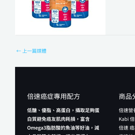
←
上一篇媒體
倍速癌症專用配方
商品
低醣、優脂、高蛋白，攝取足夠蛋
倍速營
白質避免癌友肌肉耗損，富含
Kabi
Omega3脂肪酸的魚油等好油，減
倍速 