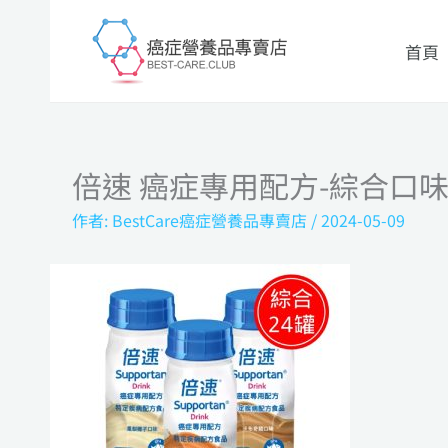
跳
至
首頁
主
要
內
容
倍速 癌症專用配方-綜合口味
作者:
BestCare癌症營養品專賣店
/
2024-05-09