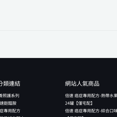
分類連結
網站人氣商品
養照護系列
倍速 癌症專用配方-熱帶水
 倍速麩醯胺
24罐【僅宅配】
癌症專用配方
倍速 癌症專用配方-綜合口味