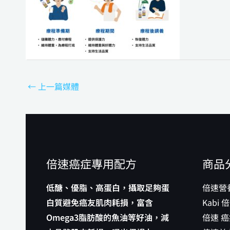
←
上一篇媒體
倍速癌症專用配方
商品
低醣、優脂、高蛋白，攝取足夠蛋
倍速營
白質避免癌友肌肉耗損，富含
Kabi
Omega3脂肪酸的魚油等好油，減
倍速 