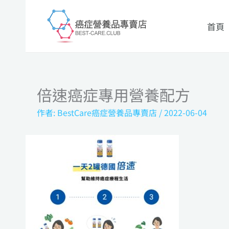
跳
至
首頁
主
要
內
容
倍速癌症專用營養配方
作者:
BestCare癌症營養品專賣店
/
2022-06-04