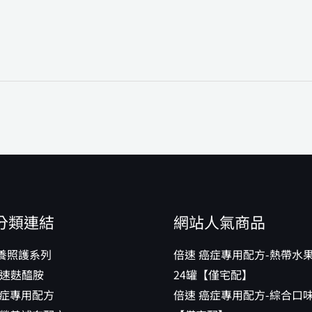
分類連結
網站人氣商品
養照護系列
倍速 癌症專用配方-熱帶水
 倍速麩醯胺
24罐【僅宅配】
癌症專用配方
倍速 癌症專用配方-綜合口味