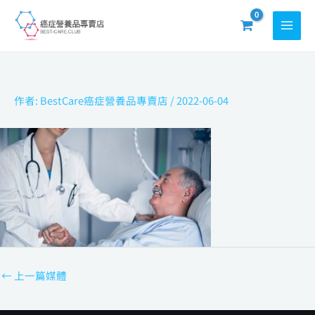
跳
至
主
要
內
作者:
BestCare癌症營養品專賣店
/
2022-06-04
容
←
上一篇媒體